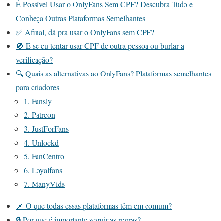
É Possível Usar o OnlyFans Sem CPF? Descubra Tudo e
Conheça Outras Plataformas Semelhantes
✅ Afinal, dá pra usar o OnlyFans sem CPF?
🚫 E se eu tentar usar CPF de outra pessoa ou burlar a
verificação?
🔍 Quais as alternativas ao OnlyFans? Plataformas semelhantes
para criadores
1. Fansly
2. Patreon
3. JustForFans
4. Unlockd
5. FanCentro
6. Loyalfans
7. ManyVids
📌 O que todas essas plataformas têm em comum?
🔒 Por que é importante seguir as regras?