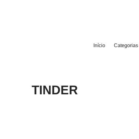
Pular
para
o
conteúdo
Início
Categorias 
TINDER